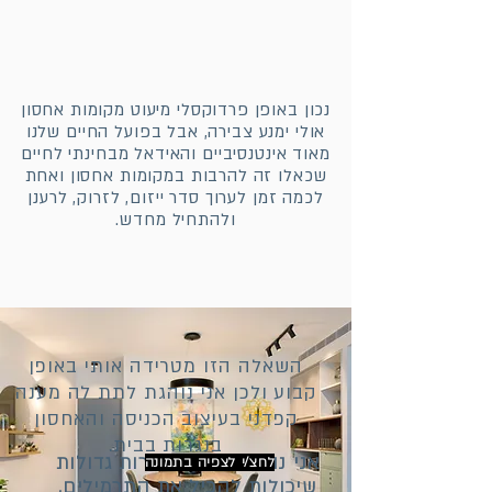
נכון באופן פרדוקסלי מיעוט מקומות אחסון
אולי ימנע צבירה, אבל בפועל החיים שלנו
מאוד אינטנסיביים והאידאל מבחינתי לחיים
שכאלו זה להרבות במקומות אחסון ואחת
לכמה זמן לערוך סדר ייזום, לזרוק, לרענן
ולהתחיל מחדש.
השאלה הזו מטרידה אותי באופן
קבוע ולכן אני נוהגת לתת לה מענה
קפדני בעיצוב הכניסה והאחסון
בנגרות בבית.
אני נוהגת לתכנן מגירות גדולות
לחצ/י לצפיה בתמונה
שיכולות להכיל את התרמילים,